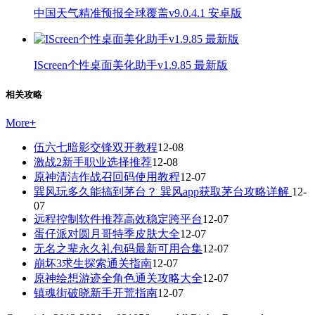
中国天气精准预报全球覆盖v9.0.4.1 安卓版
IScreen个性桌面美化助手v1.9.85 最新版
相关攻略
More
+
伍六七暗影交锋双开教程
12-08
激战2新手职业选择推荐
12-08
原神清洁作战召回码使用教程
12-07
巽风玩多久能搞到茅台？ 巽风app获取茅台攻略详解
12-
07
远程控制软件推荐高效稳定跨平台
12-07
蛋仔派对圆月哥特季皮肤大全
12-07
无名之辈永久礼包码最新可用合集
12-07
崩坏3求生探索通关指南
12-07
原神绘想游迹全角色通关攻略大全
12-07
镇魂街破晓新手开荒指南
12-07