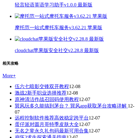
轻言轻语英语学习助手v1.0.0 最新版
摩托范一站式摩托车服务v3.62.21 苹果版
cloudchat苹果版安全社交v2.28.8 最新版
相关攻略
More
+
伍六七暗影交锋双开教程
12-08
激战2新手职业选择推荐
12-08
原神清洁作战召回码使用教程
12-07
巽风玩多久能搞到茅台？ 巽风app获取茅台攻略详解
12-
07
远程控制软件推荐高效稳定跨平台
12-07
蛋仔派对圆月哥特季皮肤大全
12-07
无名之辈永久礼包码最新可用合集
12-07
崩坏3求生探索通关指南
12-07