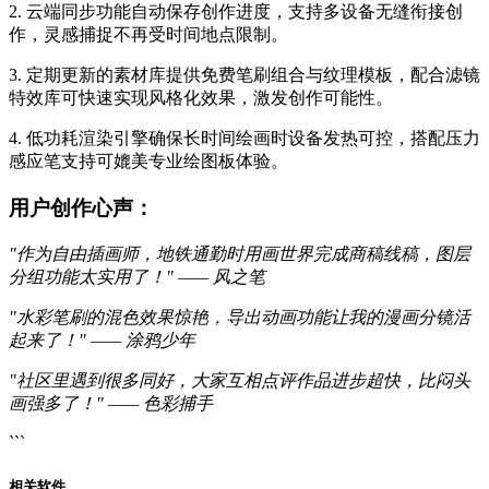
2. 云端同步功能自动保存创作进度，支持多设备无缝衔接创
作，灵感捕捉不再受时间地点限制。
3. 定期更新的素材库提供免费笔刷组合与纹理模板，配合滤镜
特效库可快速实现风格化效果，激发创作可能性。
4. 低功耗渲染引擎确保长时间绘画时设备发热可控，搭配压力
感应笔支持可媲美专业绘图板体验。
用户创作心声：
"作为自由插画师，地铁通勤时用画世界完成商稿线稿，图层
分组功能太实用了！" —— 风之笔
"水彩笔刷的混色效果惊艳，导出动画功能让我的漫画分镜活
起来了！" —— 涂鸦少年
"社区里遇到很多同好，大家互相点评作品进步超快，比闷头
画强多了！" —— 色彩捕手
```
相关软件