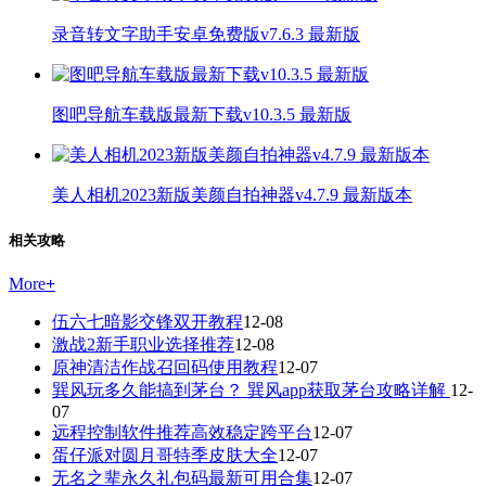
录音转文字助手安卓免费版v7.6.3 最新版
图吧导航车载版最新下载v10.3.5 最新版
美人相机2023新版美颜自拍神器v4.7.9 最新版本
相关攻略
More
+
伍六七暗影交锋双开教程
12-08
激战2新手职业选择推荐
12-08
原神清洁作战召回码使用教程
12-07
巽风玩多久能搞到茅台？ 巽风app获取茅台攻略详解
12-
07
远程控制软件推荐高效稳定跨平台
12-07
蛋仔派对圆月哥特季皮肤大全
12-07
无名之辈永久礼包码最新可用合集
12-07